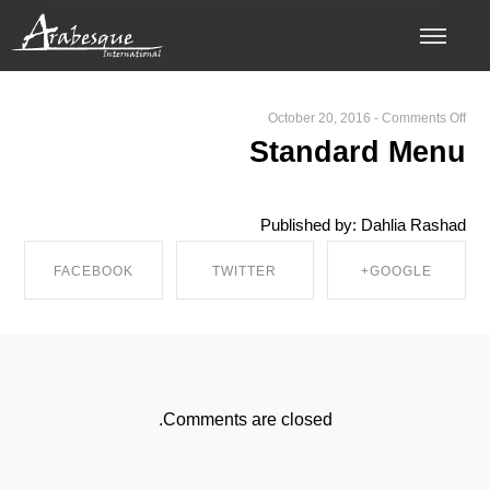
on
October 20, 2016
-
Comments Off
Standard
Standard Menu
Menu
Published by: Dahlia Rashad
FACEBOOK
TWITTER
GOOGLE+
SHARE ON
SHARE ON
SHARE ON
FACEBOOK
TWITTER
GOOGLE+
Comments are closed.