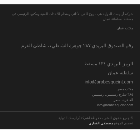
شركة أرابيسك الدولية هي مروج للفن الأدائي ومنظم للأحداث الفنية ومكتبها الرئيسي في
مسقط بسلطنة عمان.
مكتب عمان
رقم الصندوق البريدي ٢٨٧ جوهرة الشاطيء، شاطئ القرم
الرمز البريدي ١٣٤ مسقط
سلطنة عمان
info@arabesqueint.com
مكتب مصر
٣٨٥ شارع رمسيس، رمسيس
القاهرة، مصر
info@arabesqueint.com
© جميع حقوق النشر محفوظة لشركة أرابيسك الدولية
تصميم الموقع
مصطفى القماري